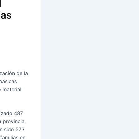
l
ias
zación de la
básicas
o material
lizado 487
 provincia.
an sido 573
familias en