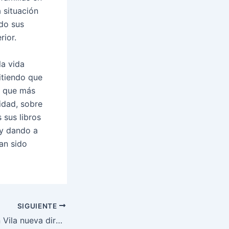
 situación
do sus
rior.
la vida
itiendo que
os que más
idad, sobre
 sus libros
 y dando a
an sido
SIGUIENTE
Conchi Aranguren Vila nueva directora de Cáritas Diocesana de Ciudad Real