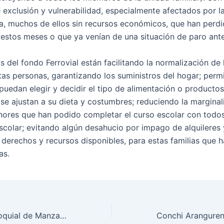
 exclusión y vulnerabilidad, especialmente afectados por la
, muchos de ellos sin recursos económicos, que han perdi
estos meses o que ya venían de una situación de paro ante
 del fondo Ferrovial están facilitando la normalización de 
stas personas, garantizando los suministros del hogar; perm
s puedan elegir y decidir el tipo de alimentación o product
 se ajustan a su dieta y costumbres; reduciendo la marginal
ores que han podido completar el curso escolar con todos
escolar; evitando algún desahucio por impago de alquileres
 derechos y recursos disponibles, para estas familias que h
as.
Cáritas Interparroquial de Manzanares recibe el apoyo de la Fundación “la Caixa” y CaixaBank para el proyecto de acogida y acompañamiento a personas vulnerables en Manzanares