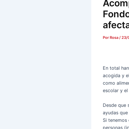
Acomp
Fondo
afect
Por
Rosa
/
23/
En total han
acogida y e
como aliment
escolar y el
Desde que s
ayudas que 
Si tenemos 
personas (i