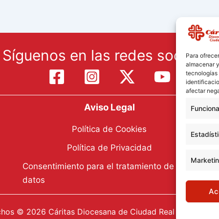
Síguenos en las redes sociales:
Para ofrecer
almacenar y/
tecnologías
identificaci
afectar nega
Aviso Legal
Funciona
Política de Cookies
Estadíst
Política de Privacidad
Marketi
Consentimiento para el tratamiento de
datos
Ac
hos © 2026 Cáritas Diocesana de Ciudad Real |Desarrollo: