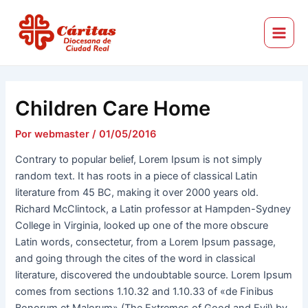
Ir
Navegación
Main
al
de
Menu
Cáritas Diocesana de Ciudad Real
contenido
entradas
Children Care Home
Por
webmaster
/
01/05/2016
Contrary to popular belief, Lorem Ipsum is not simply
random text. It has roots in a piece of classical Latin
literature from 45 BC, making it over 2000 years old.
Richard McClintock, a Latin professor at Hampden-Sydney
College in Virginia, looked up one of the more obscure
Latin words, consectetur, from a Lorem Ipsum passage,
and going through the cites of the word in classical
literature, discovered the undoubtable source. Lorem Ipsum
comes from sections 1.10.32 and 1.10.33 of «de Finibus