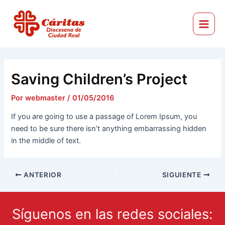
Ir
Navegación
Main
al
de
Menu
Cáritas Diocesana de Ciudad Real
contenido
entradas
Saving Children’s Project
Por
webmaster
/
01/05/2016
If you are going to use a passage of Lorem Ipsum, you
need to be sure there isn’t anything embarrassing hidden
in the middle of text.
ANTERIOR
SIGUIENTE
Síguenos en las redes sociales: