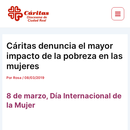
Ir
Navegación
Main
al
de
Menu
Cáritas Diocesana de Ciudad Real
contenido
entradas
Cáritas denuncia el mayor
impacto de la pobreza en las
mujeres
Por
Rosa
/
08/03/2019
8 de marzo, Día Internacional de
la Mujer