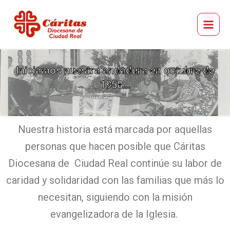
Ir
Main
al
Menu
Cáritas Diocesana de Ciudad Real
contenido
Iniciamos nuestra andadura en octubre de
1958...
Nuestra historia está marcada por aquellas
personas que hacen posible que Cáritas
Diocesana de Ciudad Real continúe su labor de
caridad y solidaridad con las familias que más lo
necesitan, siguiendo con la misión
evangelizadora de la Iglesia.