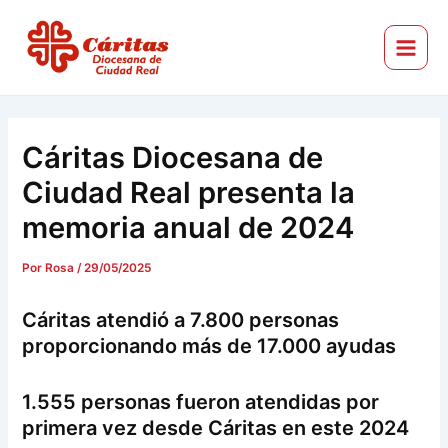
Ir
Navegación
Main
al
de
Menu
Cáritas Diocesana de Ciudad Real
contenido
entradas
Cáritas Diocesana de
Ciudad Real presenta la
memoria anual de 2024
Por
Rosa
/
29/05/2025
Cáritas atendió a 7.800 personas
proporcionando más de 17.000 ayudas
1.555 personas fueron atendidas por
primera vez desde Cáritas en este 2024