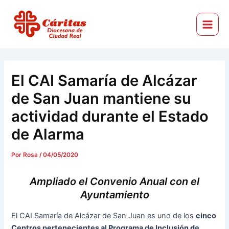
Ir
Navegación
Main
al
de
Menu
Cáritas Diocesana de Ciudad Real
contenido
entradas
El CAI Samaría de Alcázar
de San Juan mantiene su
actividad durante el Estado
de Alarma
Por
Rosa
/
04/05/2020
Ampliado el Convenio Anual con el
Ayuntamiento
El CAI Samaría de Alcázar de San Juan es uno de los
cinco
Centros pertenecientes al Programa de Inclusión de