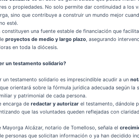
ores o propiedades. No solo permite dar continuidad a los v
orga, sino que contribuye a construir un mundo mejor cuan
no esté.
constituyen una fuente estable de financiación que facilita
de
proyectos de medio y largo plazo
, asegurando interven
oras en toda la diócesis.
r un testamento solidario?
r un testamento solidario es imprescindible acudir a un
not
 que orientará sobre la fórmula jurídica adecuada según la 
miliar y patrimonial de cada persona.
se encarga de
redactar y autorizar
el testamento, dándole p
antizando que las voluntades queden reflejadas con claridad
e Mayorga Alcázar, notario de Tomelloso, señala el
crecimi
e personas que solicitan información o ya han decidido inc