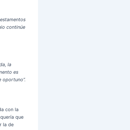
 testamentos
io continúe
da, la
mento es
e oportuno”.
da con la
 quería que
r la de