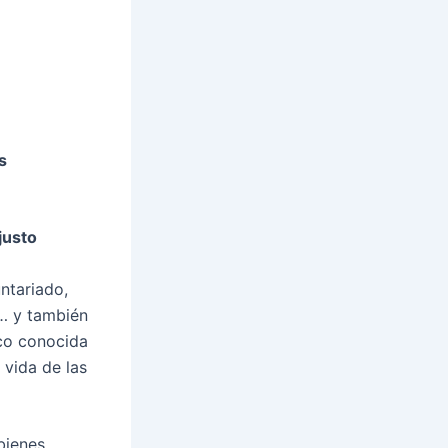
s
justo
ntariado,
… y también
co conocida
vida de las
bienes,