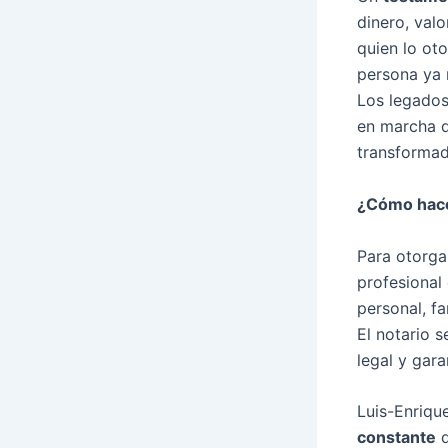
dinero, val
quien lo ot
persona ya 
Los legados 
en marcha 
transformad
¿Cómo hace
Para otorga
profesional
personal, fa
El notario 
legal y gar
Luis-Enriqu
constante
d