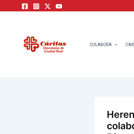
Ir
Navegación
al
de
contenido
C
entradas
á
ri
t
a
s
D
i
o
c
e
s
a
COLABORA
CAR
n
a
d
e
C
i
u
d
a
d
R
e
a
l
Heren
colab