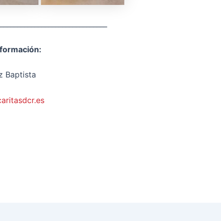
_______________________________
nformación:
 Baptista
ritasdcr.es