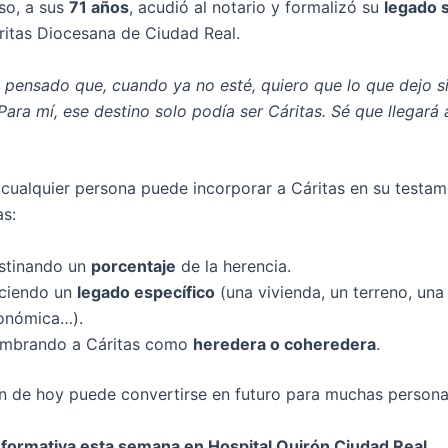
eso, a sus
71 años
, acudió al notario y formalizó su
legado s
ritas Diocesana de Ciudad Real.
 pensado que, cuando ya no esté, quiero que lo que dejo s
Para mí, ese destino solo podía ser Cáritas. Sé que llegará
 cualquier persona puede incorporar a Cáritas en su testa
as:
stinando un
porcentaje
de la herencia.
ciendo un
legado específico
(una vivienda, un terreno, una
onómica…).
mbrando a Cáritas como
heredera o coheredera
.
n de hoy puede convertirse en futuro para muchas person
formativa esta semana en Hospital Quirón Ciudad Real