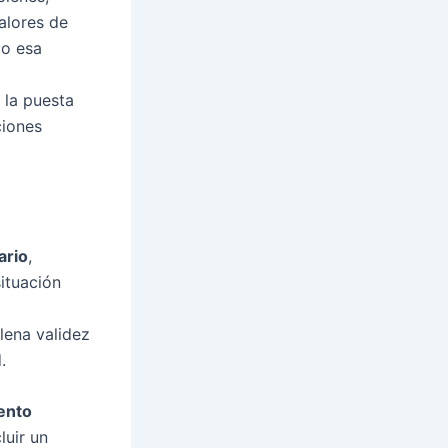
alores de
do esa
 la puesta
ciones
ario
,
situación
lena validez
.
ento
luir un