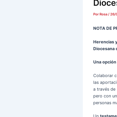
Dioce
Por
Rosa
/
26/
NOTA DE P
Herencias y
Diocesana 
Una opción 
Colaborar c
las aportac
a través de
pero con un
personas má
Un
testamen