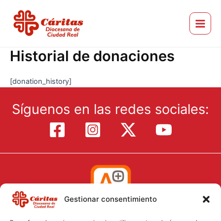
Ir
Main
al
Menu
Cáritas Diocesana de Ciudad Real
contenido
Historial de donaciones
[donation_history]
Síguenos en las redes sociales:
Gestionar consentimiento