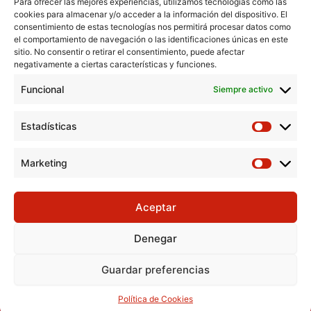
Para ofrecer las mejores experiencias, utilizamos tecnologías como las
cookies para almacenar y/o acceder a la información del dispositivo. El
consentimiento de estas tecnologías nos permitirá procesar datos como
el comportamiento de navegación o las identificaciones únicas en este
Aviso Legal
sitio. No consentir o retirar el consentimiento, puede afectar
negativamente a ciertas características y funciones.
Política de Cookies
Funcional
Política de Privacidad
Siempre activo
Consentimiento para el tratamiento de datos
Estadísticas
Marketing
Aceptar
Denegar
Guardar preferencias
Todos los derechos © 2026 Cáritas Diocesana de Ciudad Real
|Desarrollo: Mc Informatica
Política de Cookies