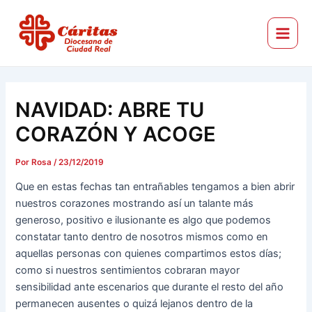
Ir
Navegación
Main
al
de
Menu
Cáritas Diocesana de Ciudad Real
contenido
entradas
NAVIDAD: ABRE TU
CORAZÓN Y ACOGE
Por
Rosa
/
23/12/2019
Que en estas fechas tan entrañables tengamos a bien abrir
nuestros corazones mostrando así un talante más
generoso, positivo e ilusionante es algo que podemos
constatar tanto dentro de nosotros mismos como en
aquellas personas con quienes compartimos estos días;
como si nuestros sentimientos cobraran mayor
sensibilidad ante escenarios que durante el resto del año
permanecen ausentes o quizá lejanos dentro de la