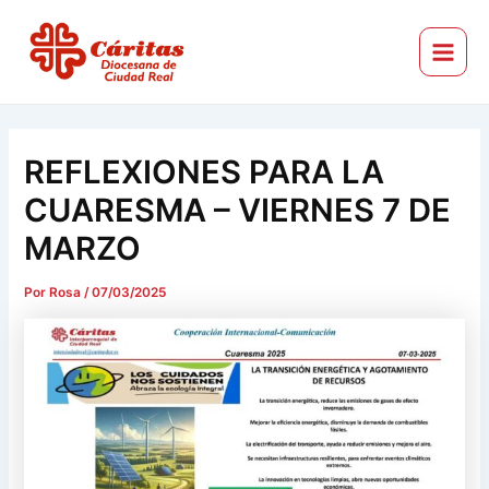
Ir
Navegación
Main
al
de
Menu
Cáritas Diocesana de Ciudad Real
contenido
entradas
REFLEXIONES PARA LA
CUARESMA – VIERNES 7 DE
MARZO
Por
Rosa
/
07/03/2025