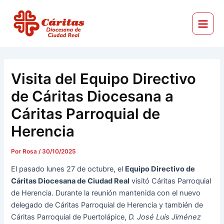
Ir
Navegación
Main
al
de
Menu
Cáritas Diocesana de Ciudad Real
contenido
entradas
Visita del Equipo Directivo
de Cáritas Diocesana a
Cáritas Parroquial de
Herencia
Por
Rosa
/
30/10/2025
El pasado lunes 27 de octubre, el
Equipo Directivo de
Cáritas Diocesana de Ciudad Real
visitó Cáritas Parroquial
de Herencia. Durante la reunión mantenida con el nuevo
delegado de Cáritas Parroquial de Herencia y también de
Cáritas Parroquial de Puertolápice,
D. José Luis Jiménez