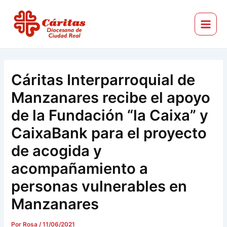
Ir
Navegación
Main
al
de
Menu
Cáritas Diocesana de Ciudad Real
contenido
entradas
Cáritas Interparroquial de
Manzanares recibe el apoyo
de la Fundación “la Caixa” y
CaixaBank para el proyecto
de acogida y
acompañamiento a
personas vulnerables en
Manzanares
Por
Rosa
/
11/06/2021