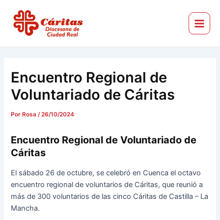
Ir
Navegación
Main
al
de
Menu
Cáritas Diocesana de Ciudad Real
contenido
entradas
Encuentro Regional de
Voluntariado de Cáritas
Por
Rosa
/
26/10/2024
Encuentro Regional de Voluntariado de
Cáritas
El sábado 26 de octubre, se celebró en Cuenca el octavo
encuentro regional de voluntarios de Cáritas, que reunió a
más de 300 voluntarios de las cinco Cáritas de Castilla – La
Mancha.