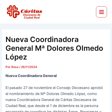
Ir
Navegación
Main
al
de
Menu
Cáritas Diocesana de Ciudad Real
contenido
entradas
Nueva Coordinadora
General Mª Dolores Olmedo
López
Por
Rosa
/
26/11/2024
Nueva Coordinadora General
El pasado 27 de noviembre el Consejo Diocesano aprobó
el nombramiento de Mª Dolores Olmedo López, como
nueva Coordinadora General de Cáritas Diocesana de
Ciudad Real, que desde el 1 de diciembre es la persona
encargada de coordinar las distintas Áreas, Programas y