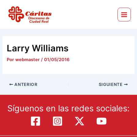
Ir
Navegación
Main
al
de
Menu
Cáritas Diocesana de Ciudad Real
contenido
entradas
Larry Williams
Por
webmaster
/
01/05/2016
ANTERIOR
SIGUIENTE
Síguenos en las redes sociales: