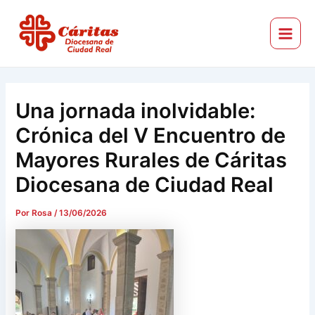
Ir
Navegación
Main
al
de
Menu
Cáritas Diocesana de Ciudad Real
contenido
entradas
Una jornada inolvidable:
Crónica del V Encuentro de
Mayores Rurales de Cáritas
Diocesana de Ciudad Real
Por
Rosa
/
13/06/2026